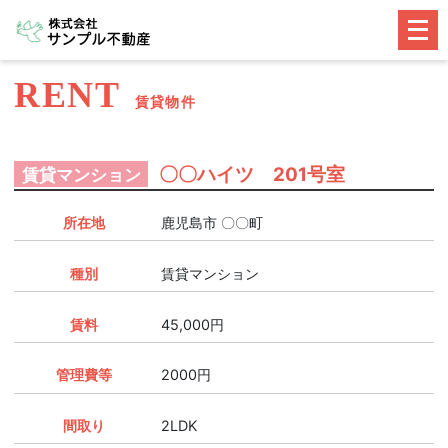
メ
ニ
ュ
ー
RENT
賃貸物件
を
開
く
〇〇ハイツ 201号室
賃貸マンション
所在地
鹿児島市 〇〇町
種別
賃貸マンション
賃料
45,000円
管理費等
2000円
間取り
2LDK