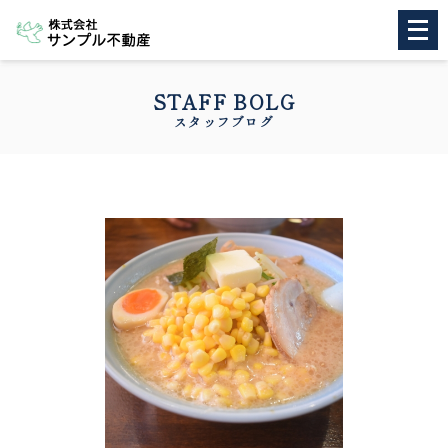
メ
ニ
ュ
ー
を
STAFF BOLG
開
スタッフブログ
く